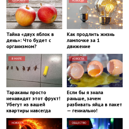
ЗДОРОВЬЕ
НОВОСТИ
Тайна «двух яблок в
Как продлить жизнь
день»: Что будет с
лампочке за 1
организмом?
движение
В МИРЕ
НОВОСТИ
Тараканы просто
Если бы я знала
ненавидят этот фрукт!
раньше, зачем
Убегут из вашей
разбивать яйца в пакет
квартиры навсегда
— гениально!
НОВОСТИ
ОБЩЕСТВО