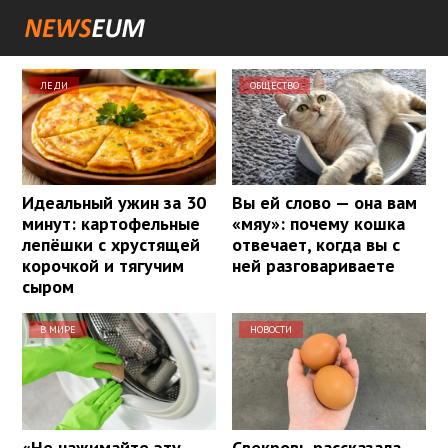
ЛЕДИ
ОБЩЕСТВО
Идеальный ужин за 30
Вы ей слово — она вам
минут: картофельные
«мяу»: почему кошка
лепёшки с хрустящей
отвечает, когда вы с
корочкой и тягучим
ней разговариваете
сыром
В МИРЕ
НОВОСТИ
«Не нажимайте эту
Свекровь рассказала,