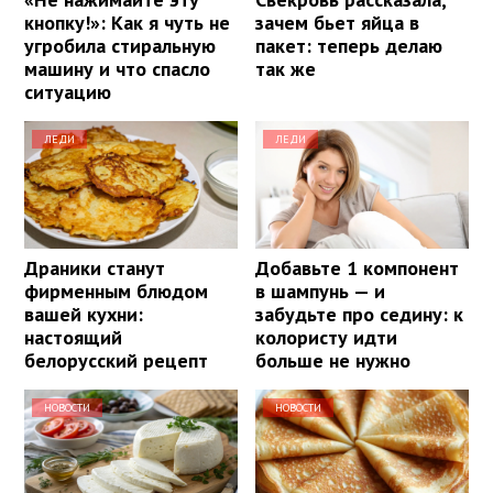
кнопку!»: Как я чуть не
зачем бьет яйца в
угробила стиральную
пакет: теперь делаю
машину и что спасло
так же
ситуацию
ЛЕДИ
ЛЕДИ
Драники станут
Добавьте 1 компонент
фирменным блюдом
в шампунь — и
вашей кухни:
забудьте про седину: к
настоящий
колористу идти
белорусский рецепт
больше не нужно
НОВОСТИ
НОВОСТИ