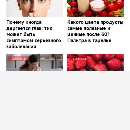
Почему иногда
Какого цвета продукты
дергается глаз: тик
самые полезные и
может быть
ценные после 60?
симптомом серьезного
Палитра в тарелке
заболевания
ЗДОРОВЬЕ
ЗДОРОВЬЕ
Как восстановить
Польза
зрение без операции:
«клубникотерапии»:
методы, которые
почему ученые
работают
призывают людей в
возрасте 50+ налегать
на эту ягоду