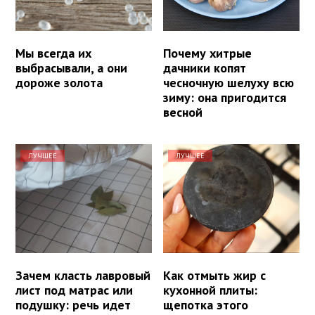
Мы всегда их
Почему хитрые
выбрасывали, а они
дачники копят
дороже золота
чесночную шелуху всю
зиму: она пригодится
весной
ЛУЧШЕЕ
ЛУЧШЕЕ
Зачем класть лавровый
Как отмыть жир с
лист под матрас или
кухонной плиты:
подушку: речь идет
щепотка этого