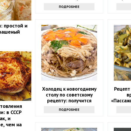
оладушек
ПОДРОБНЕЕ
: простой и
квашеный
Холодец к новогоднему
Рецепт
столу по советскому
в
рецепту: получится
«Пассаж
отовления
прозрачным, словно слеза
и сол
ПОДРОБНЕЕ
и: в СССР
младенца
ак, и
е, чем на