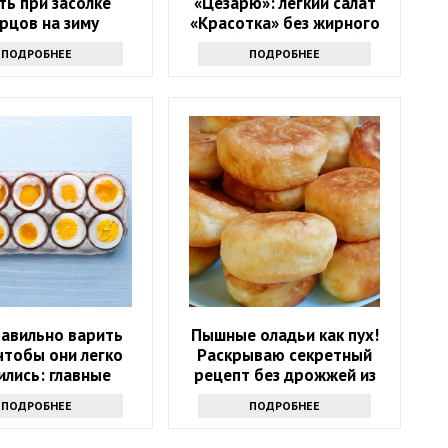
ть при засолке
«Цезарю»: легкий салат
рцов на зиму
«Красотка» без жирного
майонеза и сухарей
ПОДРОБНЕЕ
ПОДРОБНЕЕ
равильно варить
Пышные оладьи как пух!
чтобы они легко
Раскрываю секретный
ились: главные
рецепт без дрожжей из
лайфхаки
маминой тетради
ПОДРОБНЕЕ
ПОДРОБНЕЕ