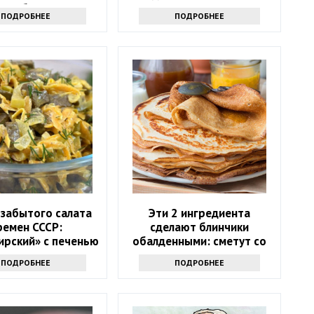
приборы
огурцов
ПОДРОБНЕЕ
ПОДРОБНЕЕ
 забытого салата
Эти 2 ингредиента
ремен СССР:
сделают блинчики
ирский» с печенью
обалденными: сметут со
еными огурцами
стола и попросят еще —
ПОДРОБНЕЕ
ПОДРОБНЕЕ
забытый рецепт