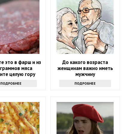
е это в фарш и из
До какого возраста
 граммов мяса
женщинам важно иметь
ите целую гору
мужчину
усных котлет
ПОДРОБНЕЕ
ПОДРОБНЕЕ