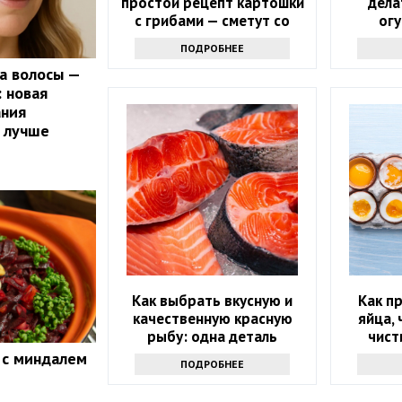
простой рецепт картошки
дела
с грибами — сметут со
огу
стола
ПОДРОБНЕЕ
 а волосы —
: новая
ания
 лучше
Как выбрать вкусную и
Как п
качественную красную
яйца, 
рыбу: одна деталь
чист
расскажет все
 с миндалем
ПОДРОБНЕЕ