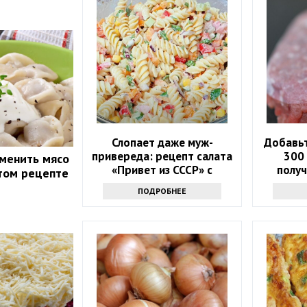
Слопает даже муж-
Добавьт
привереда: рецепт салата
300
менить мясо
«Привет из СССР» с
получ
этом рецепте
макаронами, огурцами и
вк
ПОДРОБНЕЕ
колбасой