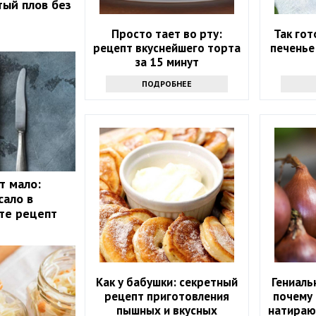
тый плов без
Просто тает во рту:
Так го
рецепт вкуснейшего торта
печенье
за 15 минут
ПОДРОБНЕЕ
т мало:
сало в
те рецепт
Как у бабушки: секретный
Гениаль
рецепт приготовления
почему
пышных и вкусных
натираю