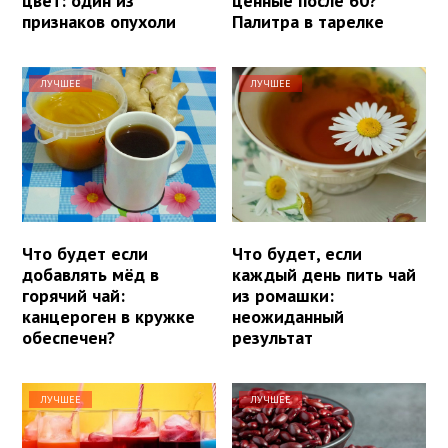
цвет: один из
ценные после 60?
признаков опухоли
Палитра в тарелке
ЛУЧШЕЕ
ЛУЧШЕЕ
Что будет если
Что будет, если
добавлять мёд в
каждый день пить чай
горячий чай:
из ромашки:
канцероген в кружке
неожиданный
обеспечен?
результат
ЛУЧШЕЕ
ЛУЧШЕЕ