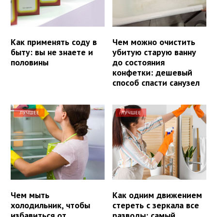
Как применять соду в
Чем можно очистить
быту: вы не знаете и
убитую старую ванну
половины
до состояния
конфетки: дешевый
способ спасти санузел
ЛУЧШЕЕ
ЛУЧШЕЕ
Чем мыть
Как одним движением
холодильник, чтобы
стереть с зеркала все
избавиться от
разводы: самый