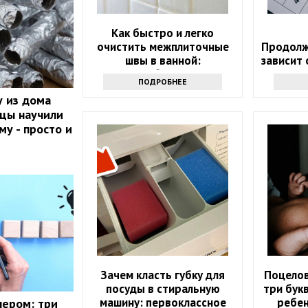
Как быстро и легко
очистить межплиточные
Продолж
швы в ванной:
зависит
понадобится соль
ПОДРОБНЕЕ
 из дома
йцы научили
му - просто и
Зачем класть губку для
Поцелов
посуды в стиральную
три бук
машину: первоклассное
ребен
нером: три