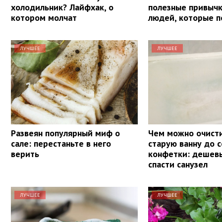
холодильник? Лайфхак, о
полезные привыч
котором молчат
людей, которые п
ЛУЧШЕЕ
ЛУЧШЕЕ
Развеян популярный миф о
Чем можно очист
сале: перестаньте в него
старую ванну до 
верить
конфетки: дешев
спасти санузел
ЛУЧШЕЕ
ЛУЧШЕЕ