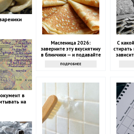
 вареники
Масленица 2026:
С како
заверните эту вкуснятину
стирать 
в блинчики — и подавайте
зависит
как главное блюдо
ПОДРОБНЕЕ
документ в
итывать на