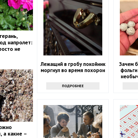
герань,
год напролет:
росто не
Лежащий в гробу покойник
Зачем б
моргнул во время похорон
фольги
необыч
ПОДРОБНЕЕ
можно
 а какие –