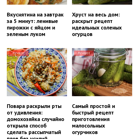
Вкуснятина на завтрак
Хруст на весь дом:
за 5 минут: ленивые
раскрыт рецепт
пирожки с яйцом и
идеальных соленых
зеленым луком
огурцов
ЛУЧШЕЕ
ЛУЧШЕЕ
Повара раскрыли рты
Самый простой и
от удивления:
быстрый рецепт
домохозяйка случайно
приготовления
открыла способ
малосольных
сделать рассыпчатый
огурчиков
плов без усилий