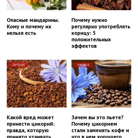
Опасные мандарины.
Почему нужно
Кому и почему их
регулярно употреблять
нельзя есть
корицу: 5
положительных
эффектов
ЛУЧШЕЕ
ЛУЧШЕЕ
Какой вред может
Зачем вы это пьете?
принести цикорий:
Почему цикорием
правда, которую
стали заменять кофе и
принято утаивать
что в нем хорошего